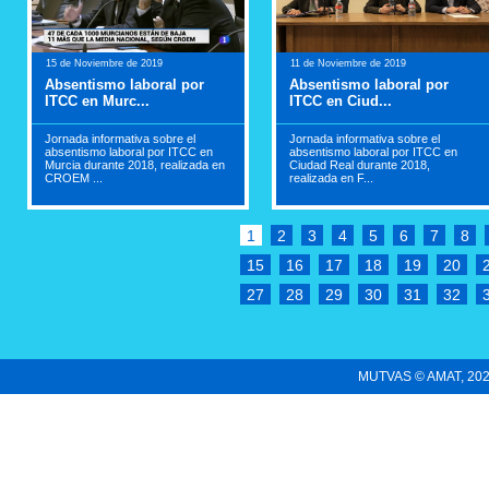
15 de Noviembre de 2019
11 de Noviembre de 2019
Absentismo laboral por
Absentismo laboral por
ITCC en Murc...
ITCC en Ciud...
Jornada informativa sobre el
Jornada informativa sobre el
absentismo laboral por ITCC en
absentismo laboral por ITCC en
Murcia durante 2018, realizada en
Ciudad Real durante 2018,
CROEM ...
realizada en F...
1
2
3
4
5
6
7
8
15
16
17
18
19
20
27
28
29
30
31
32
MUTVAS © AMAT, 2022