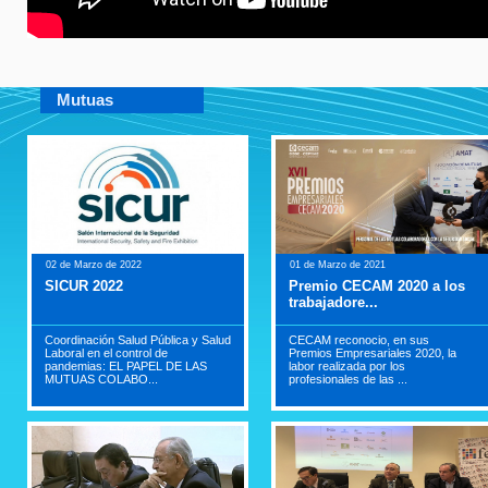
Mutuas
02 de Marzo de 2022
01 de Marzo de 2021
SICUR 2022
Premio CECAM 2020 a los
trabajadore...
Coordinación Salud Pública y Salud
CECAM reconocio, en sus
Laboral en el control de
Premios Empresariales 2020, la
pandemias: EL PAPEL DE LAS
labor realizada por los
MUTUAS COLABO...
profesionales de las ...