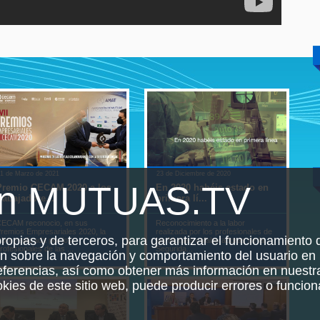
1 de Marzo de 2021
23 de Diciembre de 2020
10 de
en MUTUAS.TV
Premio CECAM 2020 a los
En 2020 habéis estado en
Abs
rabajadore...
primera lí...
ITCC
ECAM reconocio, en sus
Reconocimiento a la labor
Jorna
remios Empresariales 2020, la
realizada por los profesionales de
absen
propias y de terceros, para garantizar el funcionamiento d
abor realizada por los
las Mutuas colaboradoras de la
Canar
rofesionales de las ...
Segurida...
en C
ón sobre la navegación y comportamiento del usuario en 
referencias, así como obtener más información en nuest
ookies de este sitio web, puede producir errores o funcio