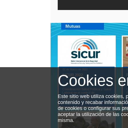
Mutuas
02 de Marzo de 2022
0
Cookies 
SICUR 2022
t
Coordinación Salud Pública y Salud
C
Laboral en el control de
P
Este sitio web utiliza cookies, 
pandemias: EL PAPEL DE LAS
l
MUTUAS COLABO...
p
contenido y recabar informaci
de cookies o configurar sus p
aceptar la utilización de las c
misma.