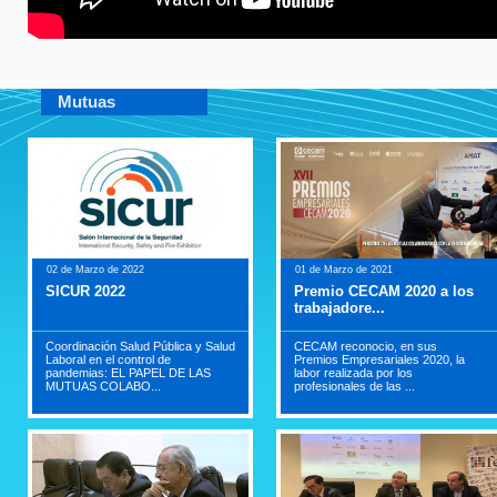
Mutuas
02 de Marzo de 2022
01 de Marzo de 2021
SICUR 2022
Premio CECAM 2020 a los
trabajadore...
Coordinación Salud Pública y Salud
CECAM reconocio, en sus
Laboral en el control de
Premios Empresariales 2020, la
pandemias: EL PAPEL DE LAS
labor realizada por los
MUTUAS COLABO...
profesionales de las ...