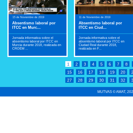
15 de Noviembre de 2019
11 de Noviembre de 2019
Absentismo laboral por
Absentismo laboral por
ITCC en Murc...
ITCC en Ciud...
Jornada informativa sobre el
Jornada informativa sobre el
absentismo laboral por ITCC en
absentismo laboral por ITCC en
Murcia durante 2018, realizada en
Ciudad Real durante 2018,
CROEM ...
realizada en F...
1
2
3
4
5
6
7
8
15
16
17
18
19
20
27
28
29
30
31
32
MUTVAS © AMAT, 2022