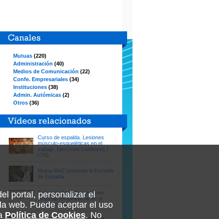
Mutuas
(220)
Administración
(40)
Medios de Comunicación
(22)
Confe. Empresariales
(34)
Instituciones
(38)
Admin. Autómicas
(2)
Otros
(36)
 Abril de 2019
14 de Diciembre de 2018
20 de
entismo laboral por
Mutua Balear - Feliz
Est
 en Cana...
Navidad
Hábi
Curso de espalda. Lesiones
músculo-esqueléticas en el
trabajo. Ejercicios Lumbares I
da informativa sobre el
Felicitación de Navidad de Mutua
Parti
(7/8).
tismo laboral por ITCC en
Balear publicada en su canal
prog
ias durante 2018, realizada
YouTube
5, el
EOE...
Mutua MAZ presenta la Escuela
de Espalda
el portal, personalizar el
Curso de Espalda. Lesiones
músculo-esqueléticas en el
la web. Puede aceptar el uso
trabajo (1/8).
ra
Política de Cookies
. No
Curso de Espalda. Lesiones