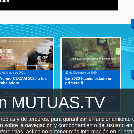
1 de Marzo de 2021
23 de Diciembre de 2020
10 de
Premio CECAM 2020 a los
En 2020 habéis estado en
Abs
rabajadore...
primera lí...
ITCC
ECAM reconocio, en sus
Reconocimiento a la labor
Jorna
en MUTUAS.TV
remios Empresariales 2020, la
realizada por los profesionales de
absen
abor realizada por los
las Mutuas colaboradoras de la
Canar
rofesionales de las ...
Segurida...
en C
propias y de terceros, para garantizar el funcionamiento d
ón sobre la navegación y comportamiento del usuario en 
referencias, así como obtener más información en nuest