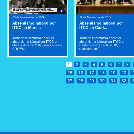
15 de Noviembre de 2019
11 de Noviembre de 2019
Absentismo laboral por
Absentismo laboral por
ITCC en Murc...
ITCC en Ciud...
Jornada informativa sobre el
Jornada informativa sobre el
absentismo laboral por ITCC en
absentismo laboral por ITCC en
Murcia durante 2018, realizada en
Ciudad Real durante 2018,
CROEM ...
realizada en F...
1
2
3
4
5
6
7
8
15
16
17
18
19
20
27
28
29
30
31
32