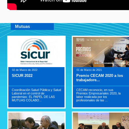
Mutuas
02 de Marzo de 2022
01 de Marzo de 2021
SICUR 2022
Premio CECAM 2020 a los
trabajadore...
Coordinación Salud Pública y Salud
CECAM reconocio, en sus
Laboral en el control de
Premios Empresariales 2020, la
pandemias: EL PAPEL DE LAS
labor realizada por los
MUTUAS COLABO...
profesionales de las ...