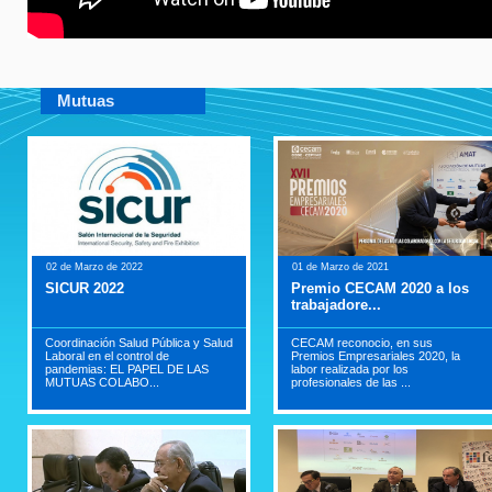
Mutuas
02 de Marzo de 2022
01 de Marzo de 2021
SICUR 2022
Premio CECAM 2020 a los
trabajadore...
Coordinación Salud Pública y Salud
CECAM reconocio, en sus
Laboral en el control de
Premios Empresariales 2020, la
pandemias: EL PAPEL DE LAS
labor realizada por los
MUTUAS COLABO...
profesionales de las ...