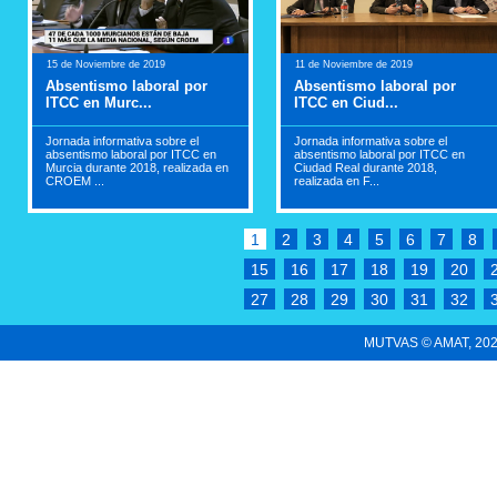
15 de Noviembre de 2019
11 de Noviembre de 2019
Absentismo laboral por
Absentismo laboral por
ITCC en Murc...
ITCC en Ciud...
Jornada informativa sobre el
Jornada informativa sobre el
absentismo laboral por ITCC en
absentismo laboral por ITCC en
Murcia durante 2018, realizada en
Ciudad Real durante 2018,
CROEM ...
realizada en F...
1
2
3
4
5
6
7
8
15
16
17
18
19
20
27
28
29
30
31
32
MUTVAS © AMAT, 2022