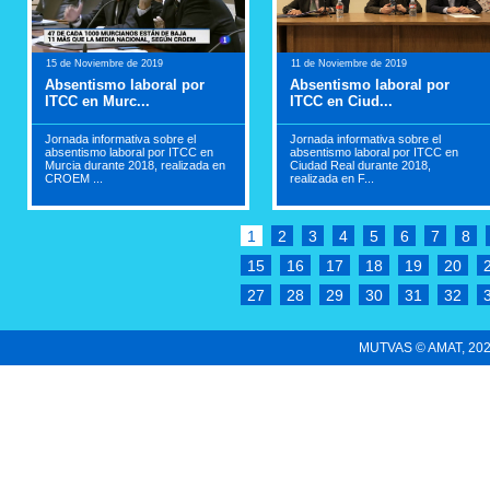
15 de Noviembre de 2019
11 de Noviembre de 2019
Absentismo laboral por
Absentismo laboral por
ITCC en Murc...
ITCC en Ciud...
Jornada informativa sobre el
Jornada informativa sobre el
absentismo laboral por ITCC en
absentismo laboral por ITCC en
Murcia durante 2018, realizada en
Ciudad Real durante 2018,
CROEM ...
realizada en F...
1
2
3
4
5
6
7
8
15
16
17
18
19
20
27
28
29
30
31
32
MUTVAS © AMAT, 2022