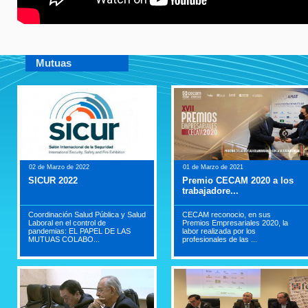
Mutuas
02 de Marzo de 2022
01 de Marzo de 2021
SICUR 2022
Premio CECAM 2020 a los
trabajadore...
Coordinación Salud Pública y Salud
CECAM reconocio, en sus
Laboral en el control de
Premios Empresariales 2020, la
pandemias: EL PAPEL DE LAS
labor realizada por los
MUTUAS COLABO...
profesionales de las ...