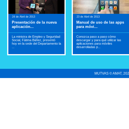
24 de Abril de 2013
23 de Abril de 2013
Presentación de la nueva
Manual de uso de las apps
aplicación...
para móvi...
La ministra de Empleo y Seguridad
Conozca paso a paso cómo
Social, Fátima Báñez, presentó
descargar y para qué utilizar las
hoy en la sede del Departamento la
aplicaciones para móviles
...
desarrolladas p...
MUTVAS © AMAT, 2022