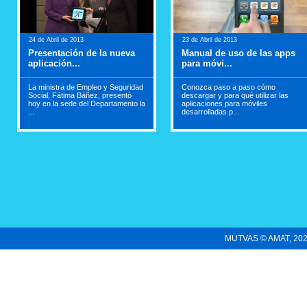
24 de Abril de 2013
23 de Abril de 2013
Presentación de la nueva
Manual de uso de las apps
aplicación...
para móvi...
La ministra de Empleo y Seguridad
Conozca paso a paso cómo
Social, Fátima Báñez, presentó
descargar y para qué utilizar las
hoy en la sede del Departamento la
aplicaciones para móviles
...
desarrolladas p...
MUTVAS © AMAT, 2022